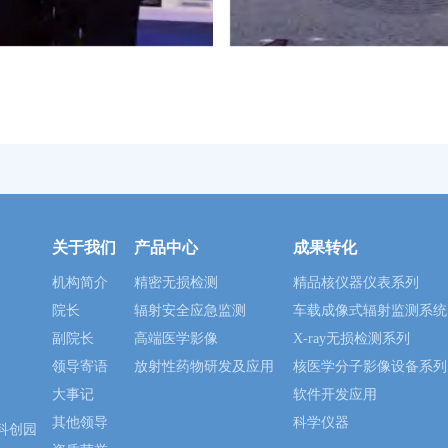
关于我们
产品中心
成果转化
机构简介
精密无损检测
精品核仪器仪表系列
院长
辐射安全应急监测
车载成像式辐射监测系统
副院长
高端医学影像
X-ray无损检测系列
领导寄语
放射性药物研发及应用
核医学分子影像设备系列
大事记
软件开发应用
其他领导
科学仪器
科创园